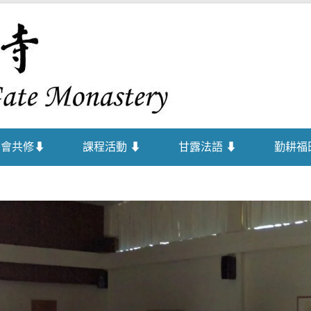
禪者，佛之心
佛門寺
法會共修⬇
課程活動 ⬇
甘露法語 ⬇
勤耕福