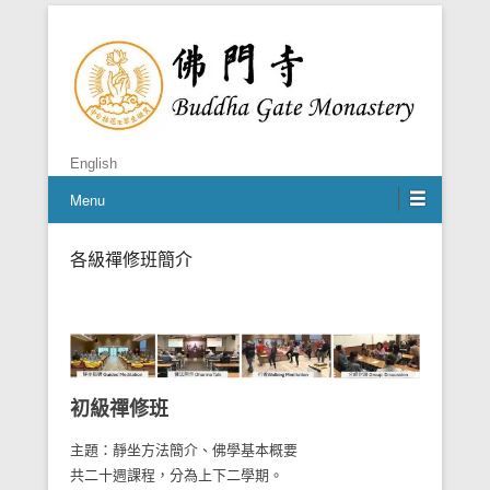
禪者，佛之心
佛門寺
English
Menu
各級禪修班簡介
Posted on
12 2 月, 2020
By
BGM Shifu
初級禪修班
主題：靜坐方法簡介、佛學基本概要
共二十週課程，分為上下二學期。