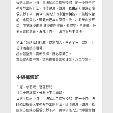
每週上課兩小時，由法師親自指導授課。前一小時學習
禪修靜坐的方法，即修數息、觀息，藉由前方便讓心慢
慢沉靜下來﹐再以頓悟的法門中道實相觀，直接體悟當
前一念清淨心，親見自己本來面目。後一小時半由淺至
深、次第講授佛法 教授佛門禮儀、四聖諦、八正道、皈
依三寶的意義、五戒十善、十法界等基本佛法。
備註：無須任何經驗，歡迎加入。學費全免，歡迎十方
善信隨喜護持道場。
請衣著整齊、寬鬆長褲、務必穿襪子。
夏季室內開空調，請自備薄外套或披肩，以免受寒。
中級禪修班
主題：慈悲觀、菩薩行門
共二十週課程，分為上下二學期。
每週上課兩小時，由法師親自指導授課。前一小時由法
師親自指導大眾禪修靜坐的方法，即修數息、觀息，藉
由前方便讓心慢慢沉靜下來﹐再以頓悟的法門中道實相