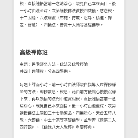
觀，直接體悟當前一念清淨心，親見自己本來面目。後
一小時由淺至深、次第講授佛法教授四威儀、慈悲觀、
十二因緣、六波羅蜜（布施、持戒、忍辱、精進、禪
定、智慧）、四攝法、普賢十大願等基礎佛學。
高級禪修班
主題：進階靜坐方法、佛法及佛教經論
共四十週課程，分為四學期。
每週上課兩小時。前一小時由法師親自指導大眾禪修靜
坐的方法，即修數息、觀息，藉由前方便讓心慢慢沉靜
下來﹐再以頓悟的法門中道實相觀，直接體悟當前一念
清淨心，親見自己本來面目。後一小時由淺至深、次第
講授佛法主題如三十七助道品、四無量心、天台五時八
教、六即佛、中土十宗等基礎佛學，並學習《達磨二入
四行觀》、《佛說八大人覺經》重要經典。