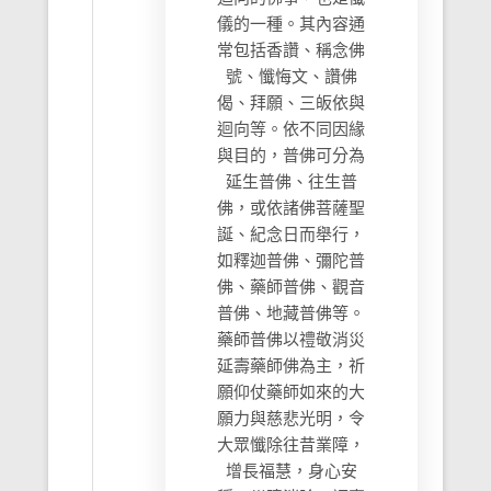
儀的一種。其內容通
常包括香讚、稱念佛
號、懺悔文、讚佛
偈、拜願、三皈依與
迴向等。依不同因緣
與目的，普佛可分為
延生普佛、往生普
佛，或依諸佛菩薩聖
誕、紀念日而舉行，
如釋迦普佛、彌陀普
佛、藥師普佛、觀音
普佛、地藏普佛等。
藥師普佛以禮敬消災
延壽藥師佛為主，祈
願仰仗藥師如來的大
願力與慈悲光明，令
大眾懺除往昔業障，
增長福慧，身心安