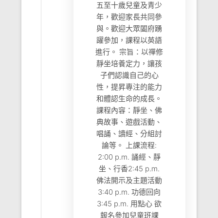
五至十歲兒童及青少
年，歡迎家長共同參
與。歡迎大眾闔府踴
躍參加，課程以英語
進行。 宗旨：以禪修
靜坐培養定力，讓孩
子們認識自己的心
性，提昇專注的能力
和體認生命的成長。
課程內容：靜坐、佛
典故事、遊戲活動、
唱誦、讀經、分組討
論等。 上課流程:
2:00 p.m. 誦經、靜
坐、行香2:45 p.m.
佛法開示及主題活動
3:40 p.m. 功德回向
3:45 p.m. 用點心 欲
報名參加兒童班課