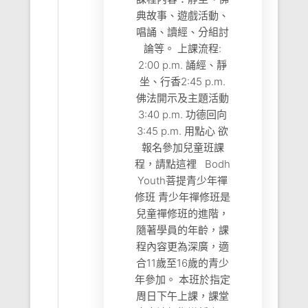
典故事、遊戲活動、
唱誦、讀經、分組討
論等。 上課流程:
2:00 p.m. 誦經、靜
坐、行香2:45 p.m.
佛法開示及主題活動
3:40 p.m. 功德回向
3:45 p.m. 用點心 欲
報名參加兒童班課
程，請點這裡 Bodh
Youth菩提青少年禪
修班 青少年禪修班是
兒童禪修班的進階，
隨著學員的年齡，課
程內容更為深廣，適
合11歲至16歲的青少
年參加。 本班於指定
周日下午上課，課堂