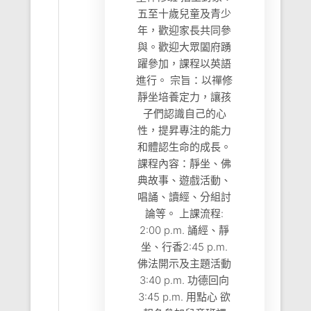
五至十歲兒童及青少
年，歡迎家長共同參
與。歡迎大眾闔府踴
躍參加，課程以英語
進行。 宗旨：以禪修
靜坐培養定力，讓孩
子們認識自己的心
性，提昇專注的能力
和體認生命的成長。
課程內容：靜坐、佛
典故事、遊戲活動、
唱誦、讀經、分組討
論等。 上課流程:
2:00 p.m. 誦經、靜
坐、行香2:45 p.m.
佛法開示及主題活動
3:40 p.m. 功德回向
3:45 p.m. 用點心 欲