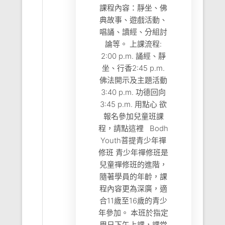
課程內容：靜坐、佛
典故事、遊戲活動、
唱誦、讀經、分組討
論等。 上課流程:
2:00 p.m. 誦經、靜
坐、行香2:45 p.m.
佛法開示及主題活動
3:40 p.m. 功德回向
3:45 p.m. 用點心 欲
報名參加兒童班課
程，請點這裡 Bodh
Youth菩提青少年禪
修班 青少年禪修班是
兒童禪修班的進階，
隨著學員的年齡，課
程內容更為深廣，適
合11歲至16歲的青少
年參加。 本班於指定
周日下午上課，課堂