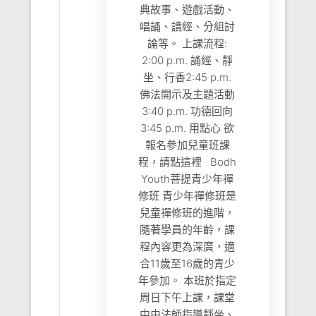
典故事、遊戲活動、
唱誦、讀經、分組討
論等。 上課流程:
2:00 p.m. 誦經、靜
坐、行香2:45 p.m.
佛法開示及主題活動
3:40 p.m. 功德回向
3:45 p.m. 用點心 欲
報名參加兒童班課
程，請點這裡 Bodh
Youth菩提青少年禪
修班 青少年禪修班是
兒童禪修班的進階，
隨著學員的年齡，課
程內容更為深廣，適
合11歲至16歲的青少
年參加。 本班於指定
周日下午上課，課堂
中由法師指導靜坐、