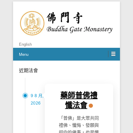
禪者，佛之心
佛門寺
English
Menu
近期法會
Posted on
26 3 月, 2023
By
BGM Shifu
藥師普佛禮
9 8 月,
2026
懺法會
「普佛」是大眾共同
禮佛、懺悔、發願與
迴向的佛事，也是懺