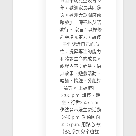
五至十歲兒童及青少
年，歡迎家長共同參
與。歡迎大眾闔府踴
躍參加，課程以英語
進行。 宗旨：以禪修
靜坐培養定力，讓孩
子們認識自己的心
性，提昇專注的能力
和體認生命的成長。
課程內容：靜坐、佛
典故事、遊戲活動、
唱誦、讀經、分組討
論等。 上課流程:
2:00 p.m. 誦經、靜
坐、行香2:45 p.m.
佛法開示及主題活動
3:40 p.m. 功德回向
3:45 p.m. 用點心 欲
報名參加兒童班課