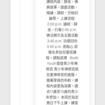
課程內容：靜坐、佛
典故事、遊戲活動、
唱誦、讀經、分組討
論等。 上課流程:
2:00 p.m. 誦經、靜
坐、行香2:45 p.m.
佛法開示及主題活動
3:40 p.m. 功德回向
3:45 p.m. 用點心 欲
報名參加兒童班課
程，請點這裡 Bodh
Youth菩提青少年禪
修班 青少年禪修班是
兒童禪修班的進階，
隨著學員的年齡，課
程內容更為深廣，適
合11歲至16歲的青少
年參加。 本班於指定
周日下午上課，課堂