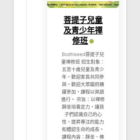
菩提子兒童
及青少年禪
修班
Bodhiseed菩提子兒
童禪修班 招生對象：
五至十歲兒童及青少
年，歡迎家長共同參
與。歡迎大眾闔府踴
躍參加，課程以英語
進行。 宗旨：以禪修
靜坐培養定力，讓孩
子們認識自己的心
性，提昇專注的能力
和體認生命的成長。
課程內容：靜坐、佛