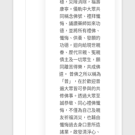
穩，災障消除，福壽
康寧。儀軌中大眾共
同稱念佛號、禮拜懺
悔、誦讚藥師如來功
德，並將所有禮佛、
懺悔、供養、發願的
功德，迴向給現世親
眷、歷代宗親、冤親
債主及一切眾生，願
同離苦得樂，共成佛
道。 普佛之所以稱為
「普」，在於歡迎普
遍大眾皆可參與的共
修佛事。透過大眾至
誠恭敬、同心禮佛懺
悔，不僅為自己及親
友祈福消災，也藉由
懺悔過去身口意所造
諸業，啟發清淨心、