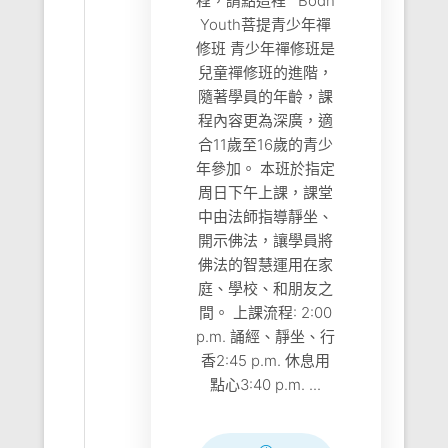
程，請點這裡 Bodh
Youth菩提青少年禪
修班 青少年禪修班是
兒童禪修班的進階，
隨著學員的年齡，課
程內容更為深廣，適
合11歲至16歲的青少
年參加。 本班於指定
周日下午上課，課堂
中由法師指導靜坐、
開示佛法，讓學員將
佛法的智慧運用在家
庭、學校、和朋友之
間。 上課流程: 2:00
p.m. 誦經、靜坐、行
香2:45 p.m. 休息用
點心3:40 p.m. ...