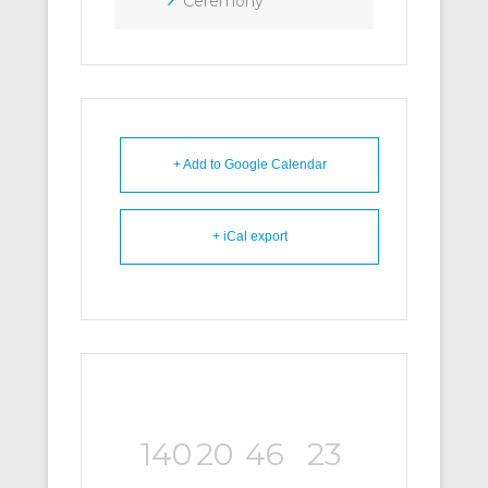
Ceremony
+ Add to Google Calendar
+ iCal export
140
20
46
23