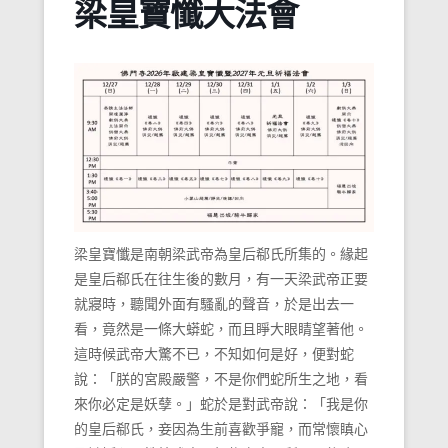
梁皇寶懺大法會
梁皇寶懺是南朝梁武帝為皇后郗氏所集的。緣起
是皇后郗氏在往生後的數月，有一天梁武帝正要
就寢時，聽聞外面有騷亂的聲音，於是出去一
看，竟然是一條大蟒蛇，而且睜大眼睛望著他。
這時候武帝大驚不已，不知如何是好，便對蛇
說：「朕的宮殿嚴警，不是你們蛇所生之地，看
來你必定是妖孽。」蛇於是對武帝說：「我是你
的皇后郗氏，妾因為生前喜歡爭寵，而常懷瞋心