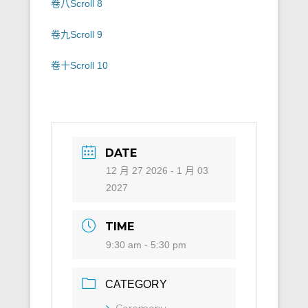
卷八
Scroll 8
卷九
Scroll 9
卷十
Scroll 10
DATE
12 月 27 2026
- 1 月 03
2027
TIME
9:30 am - 5:30 pm
CATEGORY