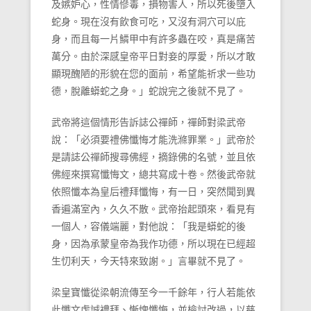
及嫉妒心，性情慘毒，損物害人，所以死後墮入
蛇身。現在沒有飲食可吃，又沒有洞穴可以庇
身，而且每一片鱗甲中有許多蟲在咬，真是痛苦
萬分。由於深感皇帝平日對妾的厚愛，所以才敢
顯現醜陋的形貌在您的面前，希望能祈求一些功
德，脫離蟒蛇之身。」蛇說完之後就不見了。
武帝將這個情形告訴誌公禪師，禪師對梁武帝
說：「必須要禮佛懺悔才能洗滌罪業。」武帝於
是請誌公禪師搜尋佛經，摘錄佛的名號，並且依
佛經來撰寫懺悔文，總共寫成十卷。然後武帝就
依照懺本為皇后禮拜懺悔，有一日，突然聞到異
香遍滿室內，久久不散。武帝抬起頭來，看見有
一個人，容儀端麗，對他說：「我是蟒蛇的後
身，因為承蒙皇帝為我作功德，所以現在已經超
生忉利天，今天特來致謝。」言畢就不見了。
梁皇寶懺從梁朝流傳至今一千餘年，行人若能依
此懺文虔誠禮拜、慚愧懺悔，並檢討改過，以慈