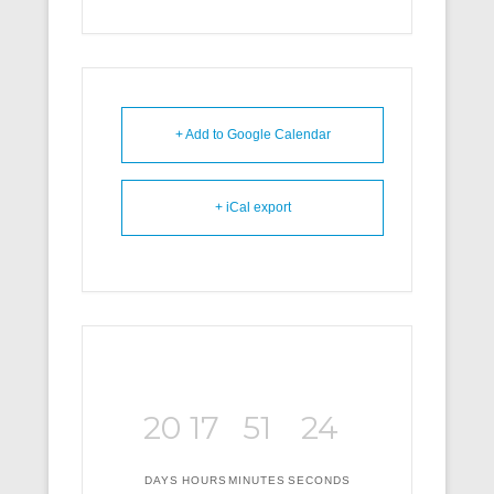
+ Add to Google Calendar
+ iCal export
20
17
51
24
DAYS
HOURS
MINUTES
SECONDS