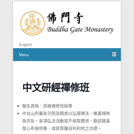
禪者，佛之心
佛門寺
English
Menu
中文研經禪修班
報名資格：高級禪修班結業
中台⼭所屬各分院及精舍以弘揚佛法、推廣禪修
為宗旨，各項弘法活動皆不收取費⽤。歡迎隨喜
發⼼布施供養，成就菩薩⾃利利他之功德。