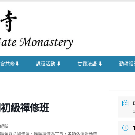
禪者，佛之心
佛門寺
法會共修⬇
課程活動 ⬇
甘露法語 ⬇
勤耕福
間初級禪修班
經驗
精舍以弘揚佛法、推廣禪修為宗旨，各項弘法活動皆