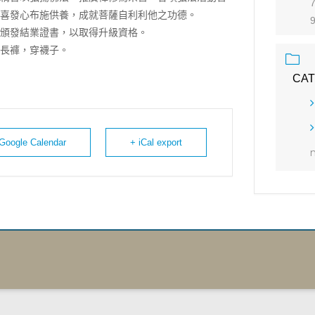
7
喜發⼼布施供養，成就菩薩⾃利利他之功德。
頒發結業證書，以取得升級資格。
長褲，穿襪子。
CA
 Google Calendar
+ iCal export
n